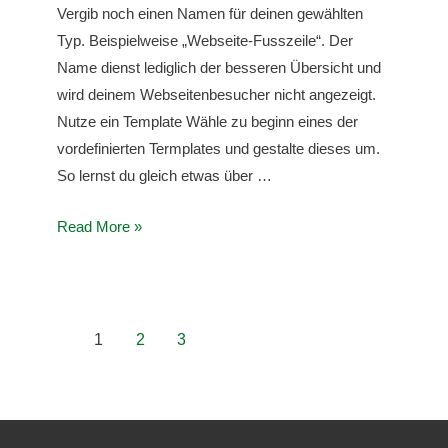
Vergib noch einen Namen für deinen gewählten
Typ. Beispielweise „Webseite-Fusszeile“. Der
Name dienst lediglich der besseren Übersicht und
wird deinem Webseitenbesucher nicht angezeigt.
Nutze ein Template Wähle zu beginn eines der
vordefinierten Termplates und gestalte dieses um.
So lernst du gleich etwas über …
Eine
Read More »
individuelle
Kopf-
oder
Fußzeile
1
2
3
mit
Elementor
erstellen