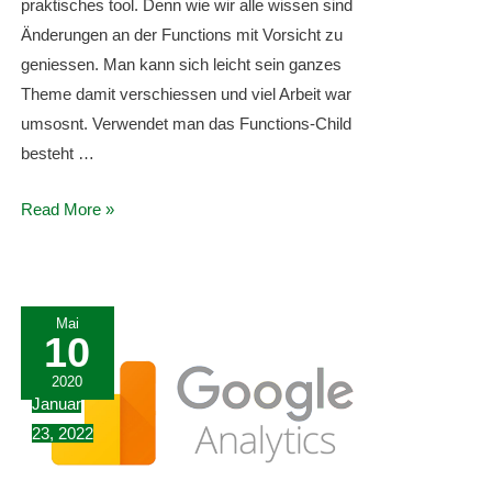
praktisches tool. Denn wie wir alle wissen sind
Änderungen an der Functions mit Vorsicht zu
geniessen. Man kann sich leicht sein ganzes
Theme damit verschiessen und viel Arbeit war
umsosnt. Verwendet man das Functions-Child
besteht …
Das
Read More »
Astra
Child-
Theme
Mai
10
2020
Januar
23, 2022