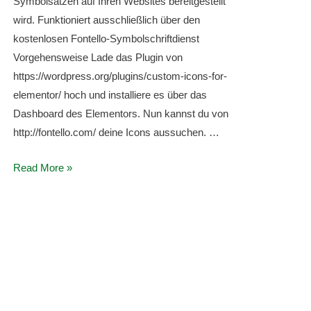
Symbolsätzen auf Ihren Websites bereitgestellt
wird. Funktioniert ausschließlich über den
kostenlosen Fontello-Symbolschriftdienst
Vorgehensweise Lade das Plugin von
https://wordpress.org/plugins/custom-icons-for-
elementor/ hoch und installiere es über das
Dashboard des Elementors. Nun kannst du von
http://fontello.com/ deine Icons aussuchen. …
Weitere
Read More »
Icons
für
Elementor
verfügbar
machen