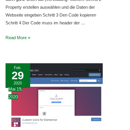
Property erstellen auswählen und die Daten der
Webseite eingeben Schritt 3 Den Code kopieren
Schritt 4 Der Code muss im header der …
Webseite
Read More »
bei
Analytics
anmelden
Feb.
29
2020
Mai 19,
2020