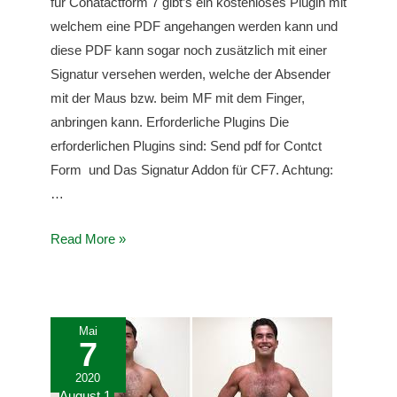
für Conatactform 7 gibt’s ein kostenloses Plugin mit
welchem eine PDF angehangen werden kann und
diese PDF kann sogar noch zusätzlich mit einer
Signatur versehen werden, welche der Absender
mit der Maus bzw. beim MF mit dem Finger,
anbringen kann. Erforderliche Plugins Die
erforderlichen Plugins sind: Send pdf for Contct
Form und Das Signatur Addon für CF7. Achtung:
…
E-
Read More »
mail
mit
PDF
Mai
Integration
7
und
2020
Signatur
August 1,