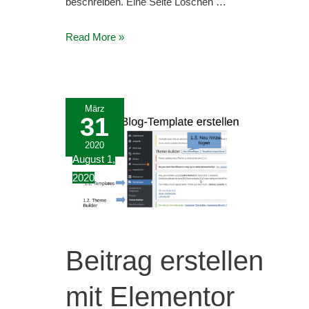
beschreiben. Eine Seite Löschen …
Facebook
Read More »
Account
und
Seiten
März
31
2020
August 1,
2020
Beitrag erstellen
mit Elementor