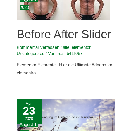
2020
Before After Slider
Kommentar verfassen
/
alle
,
elementor
,
Uncategorized
/ Von
mail_b41ll067
Elementor Elemente . Hier die Ultimate Addons for
elementro
Apr.
23
2020
August 1,