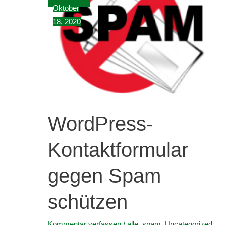
Oktober
18, 2020
WordPress-
Kontaktformular
gegen Spam
schützen
Kommentar verfassen
/
alle
,
spam
,
Uncategorized