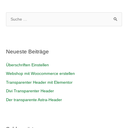
S
u
c
h
e
Neueste Beiträge
n
n
Überschriften Einstellen
a
Webshop mit Woocommerce erstellen
c
Transparenter Header mit Elementor
h
Divi Transparenter Header
:
Der transparente Astra-Header