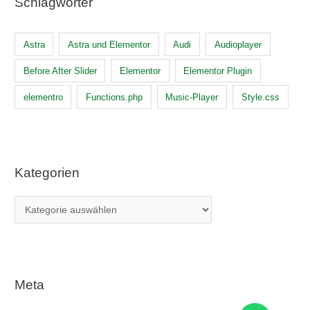
Schlagwörter
Astra
Astra und Elementor
Audi
Audioplayer
Before After Slider
Elementor
Elementor Plugin
elementro
Functions.php
Music-Player
Style.css
Kategorien
K
a
t
e
g
Meta
o